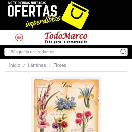
Search
input
Inicio
Láminas
Flores
/
/