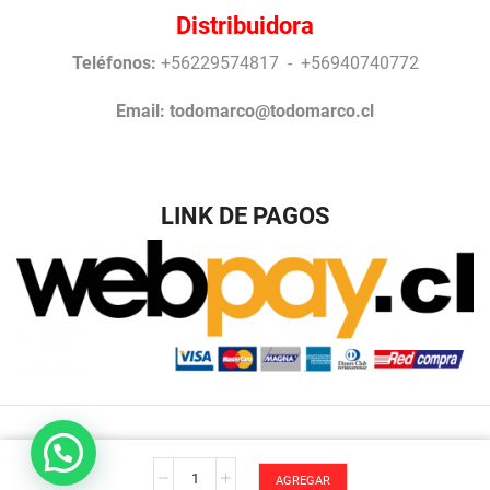
Distribuidora
Teléfonos:
+56229574817 - +56940740772
Email:
todomarco@todomarco.cl
LINK DE PAGOS
Desarrollo Antonio Arrigucci © Todos los Derechos
Gladiolo
reservados TodoMarco.
AGREGAR