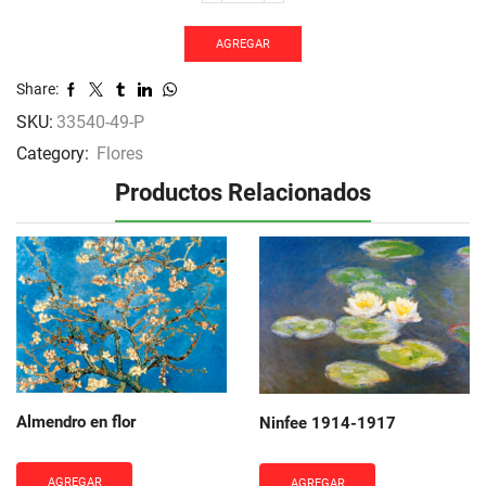
AGREGAR
Share:
SKU:
33540-49-P
Category:
Flores
Productos Relacionados
Almendro en flor
Ninfee 1914-1917
AGREGAR
AGREGAR