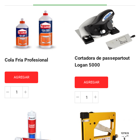
Cortadora de passepartout
Cola Fría Profesional
Logan 5000
AGREGAR
AGREGAR
Cola
Cortadora
Fría
de
Profesional
passepartout
cantidad
Logan
5000
cantidad