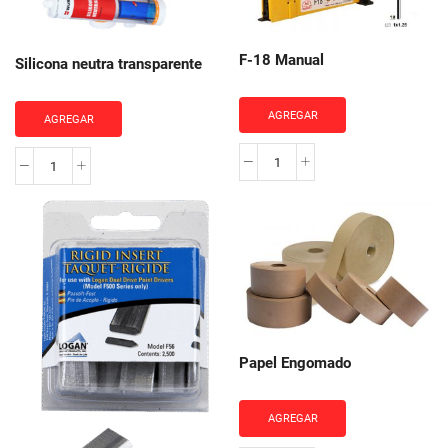
F-18 Manual
Silicona neutra transparente
AGREGAR
AGREGAR
F-
Silicona
18
neutra
Manual
transparente
cantidad
cantidad
Papel Engomado
AGREGAR