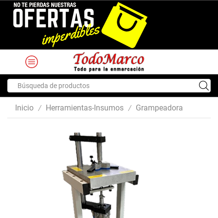
Search
input
Inicio
Herramientas-Insumos
Grampeadora
/
/