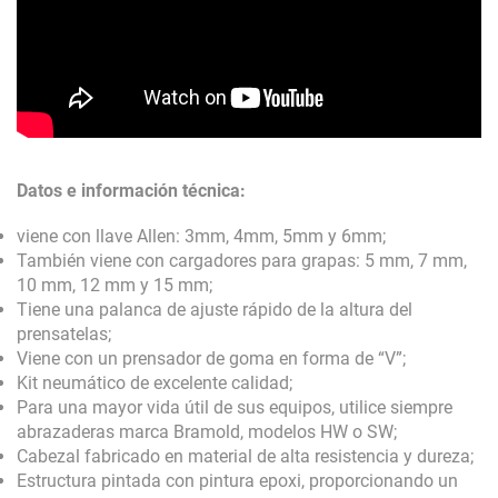
Datos e información técnica:
viene con llave Allen: 3mm, 4mm, 5mm y 6mm;
También viene con cargadores para grapas: 5 mm, 7 mm,
10 mm, 12 mm y 15 mm;
Tiene una palanca de ajuste rápido de la altura del
prensatelas;
Viene con un prensador de goma en forma de “V”;
Kit neumático de excelente calidad;
Para una mayor vida útil de sus equipos, utilice siempre
abrazaderas marca Bramold, modelos HW o SW;
Cabezal fabricado en material de alta resistencia y dureza;
Estructura pintada con pintura epoxi, proporcionando un