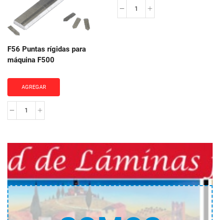
Papel
Engomado
cantidad
F56 Puntas rígidas para
máquina F500
AGREGAR
F56
Puntas
rígidas
para
máquina
F500
cantidad