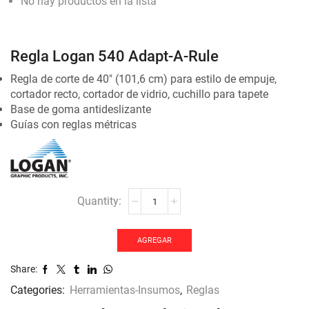
No hay productos en la lista
Regla Logan 540 Adapt-A-Rule
Regla de corte de 40″ (101,6 cm) para estilo de empuje,
cortador recto, cortador de vidrio, cuchillo para tapete
Base de goma antideslizante
Guías con reglas métricas
Regla
Logan
540
Adapt-
AGREGAR
A-
Share:
Rule
cantidad
Categories:
Herramientas-Insumos
,
Reglas