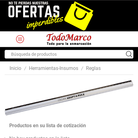
Search
input
Inicio
Herramientas-Insumos
Reglas
/
/
Productos en su lista de cotización