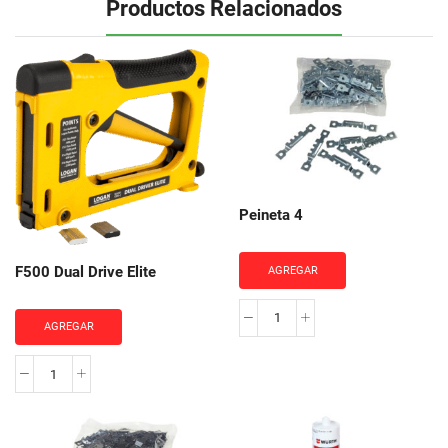
Productos Relacionados
Peineta 4
F500 Dual Drive Elite
AGREGAR
Peineta
AGREGAR
4
cantidad
F500
Dual
Drive