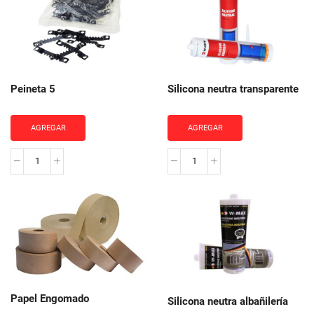
Elite
cantidad
Peineta 5
Silicona neutra transparente
AGREGAR
AGREGAR
Peineta
Silicona
5
neutra
cantidad
transparente
cantidad
Papel Engomado
Silicona neutra albañilería