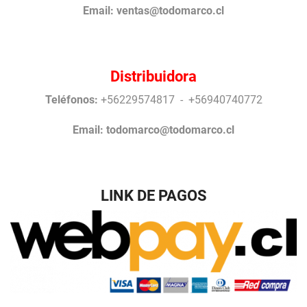
Email:
ventas@todomarco.cl
Distribuidora
Teléfonos:
+56229574817 - +56940740772
Email:
todomarco@todomarco.cl
LINK DE PAGOS