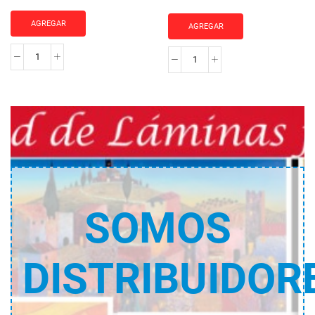
AGREGAR
AGREGAR
Papel
Silicona
Engomado
neutra
cantidad
albañilería
cantidad
SOMOS
DISTRIBUIDOR