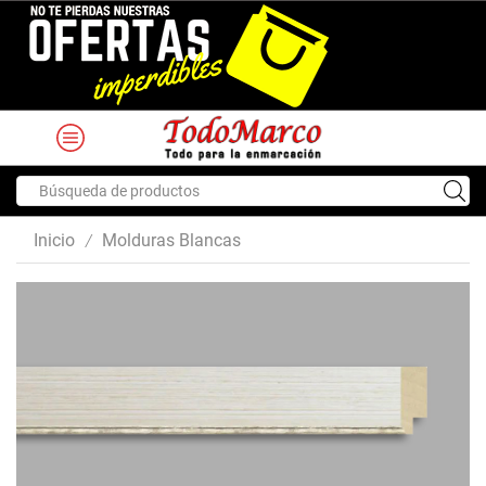
Search
input
Inicio
Molduras Blancas
/