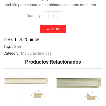
también para enmarcar combinado con otras molduras.
MOLDURA
JO-
1213
cantidad
AGREGAR
Share:
Tag:
35 mm
Category:
Molduras Blancas
Productos Relacionados