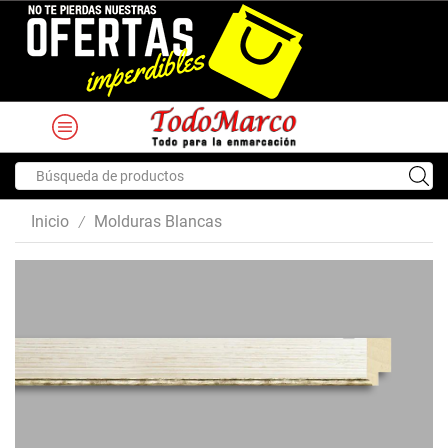
Search
input
Inicio
Molduras Blancas
/