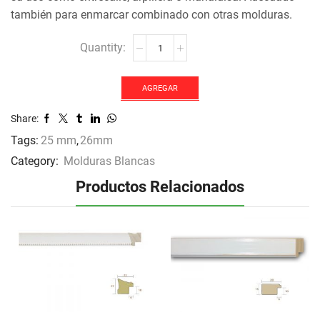
también para enmarcar combinado con otras molduras.
MOLDURA
JO-
1228
cantidad
AGREGAR
Share:
Tags:
25 mm
,
26mm
Category:
Molduras Blancas
Productos Relacionados