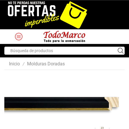
Search
input
Inicio
Molduras Doradas
/