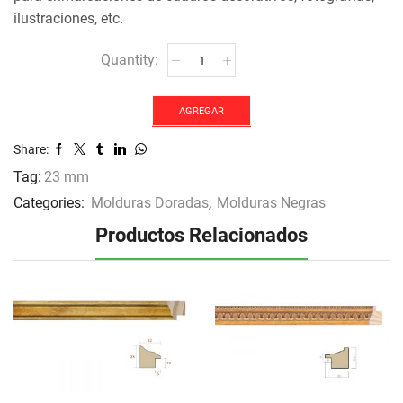
ilustraciones, etc.
MOLDURA
JO-
1223
cantidad
AGREGAR
Share:
Tag:
23 mm
Categories:
Molduras Doradas
,
Molduras Negras
Productos Relacionados