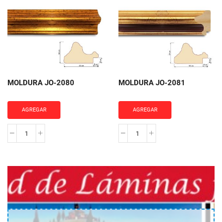
JO-
JO-
1166
2059
cantidad
cantidad
MOLDURA JO-2080
MOLDURA JO-2081
AGREGAR
AGREGAR
MOLDURA
MOLDURA
JO-
JO-
2080
2081
cantidad
cantidad