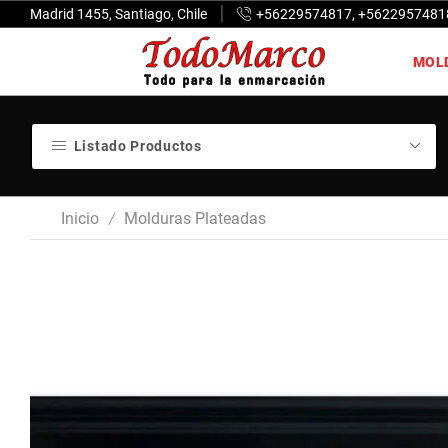
Madrid 1455, Santiago, Chile
+56229574817, +5622957481
MOL
Listado Productos
Inicio
Molduras Plateadas
/