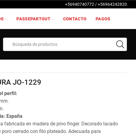
+56940740772 / +56964242820
OS
PASSEPARTOUT
CONTACTO
PAGOS
Search
input
RA JO-1229
l perfil:
 mm.
m.
ia: España
sa fabricada en madera de pino finger. Decorado lacado
 poro cerrado con filo plateado. Adecuada para