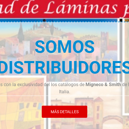
cantidad
cantidad
SOMOS
DISTRIBUIDORE
 con la exclusividad del los catálogos de
Migneco & Smith
de 
Italia.
MÁS DETALLES