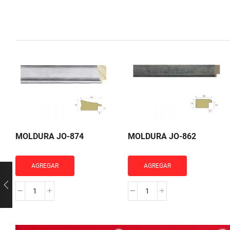
MOLDURA JO-874
MOLDURA JO-862
AGREGAR
AGREGAR
MOLDURA
MOLDURA
JO-
JO-
874
862