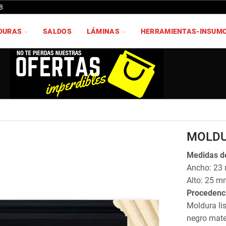
8
DURAS
SALDOS
LÁMINAS
HERRAMIENTAS-INSUM
MOLDU
Medidas de
Ancho: 23
Alto: 25 m
Procedenc
Moldura li
negro mate