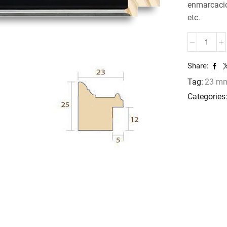
enmarcacio
etc.
MOLDURA
JO-
1229
Share:
cantidad
Tag:
23 m
Categories