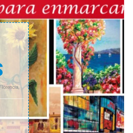
cantidad
cantidad
S
Florencia,