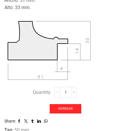
Ancho: 51 mm.
Alto: 33 mm.
MOLDURA
JO-
2099
cantidad
AGREGAR
Share:
Tag:
50 mm