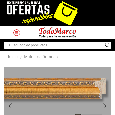
Search
input
Inicio
Molduras Doradas
/