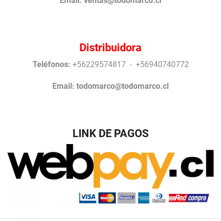
Email:
ventas@todomarco.cl
Distribuidora
Teléfonos:
+56229574817 - +56940740772
Email:
todomarco@todomarco.cl
LINK DE PAGOS