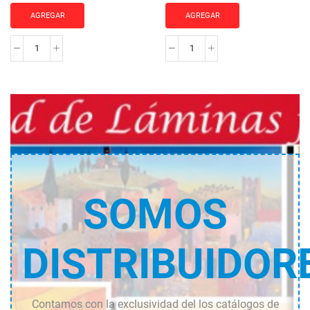
AGREGAR
AGREGAR
MOLDURA
MOLDURA
JO-
JO-
2044
2083
cantidad
cantidad
SOMOS
DISTRIBUIDOR
Contamos con la exclusividad del los catálogos de