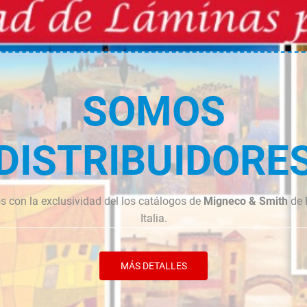
cantidad
cantidad
SOMOS
DISTRIBUIDORE
 con la exclusividad del los catálogos de
Migneco & Smith
de 
Italia.
MÁS DETALLES