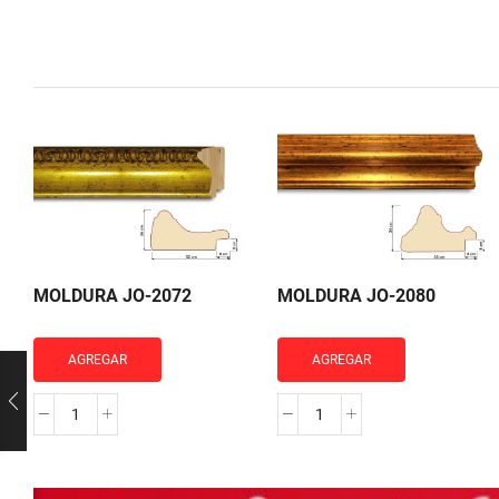
MOLDURA JO-2072
MOLDURA JO-2080
AGREGAR
AGREGAR
MOLDURA
MOLDURA
JO-
JO-
2072
2080