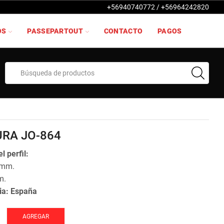
+56940740772 / +56964242820
OS
PASSEPARTOUT
CONTACTO
PAGOS
Search
input
RA JO-864
l perfil:
 mm.
m.
ia: España
AGREGAR