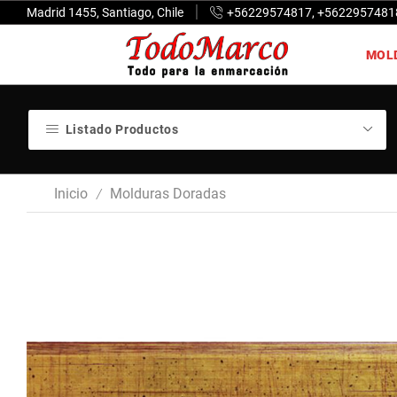
Madrid 1455, Santiago, Chile
+56229574817, +5622957481
MOL
Listado Productos
Inicio
Molduras Doradas
/