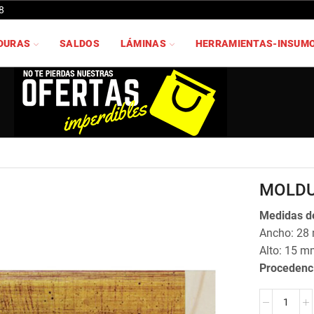
8
DURAS
SALDOS
LÁMINAS
HERRAMIENTAS-INSUM
MOLDU
Medidas de
Ancho: 28
Alto: 15 m
Procedenc
MOLDURA
JO-