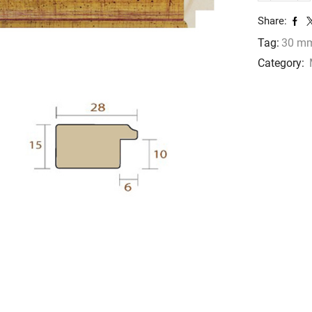
864
Share:
cantidad
Tag:
30 m
Category: