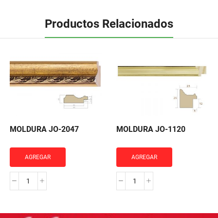
Productos Relacionados
MOLDURA JO-2047
MOLDURA JO-1120
AGREGAR
AGREGAR
MOLDURA
MOLDURA
JO-
JO-
2047
1120