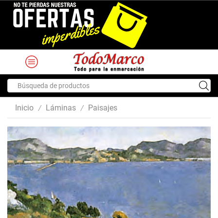
Search
input
Inicio
Láminas
Paisajes
/
/