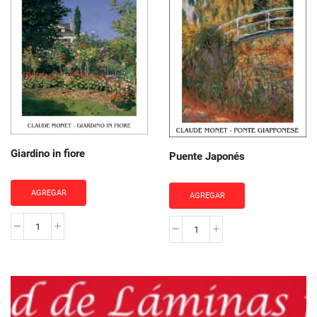
cantidad
Giardino in fiore
Puente Japonés
AGREGAR
AGREGAR
Giardino
Puente
in
Japonés
fiore
cantidad
cantidad