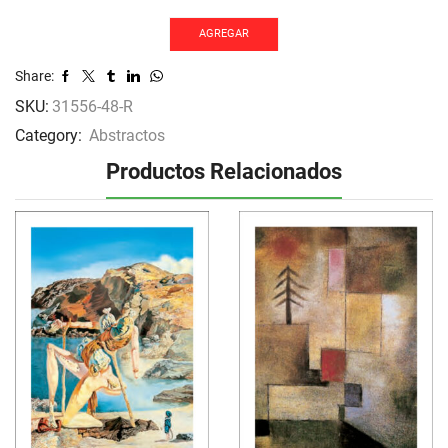
biscotti
cantidad
AGREGAR
Share:
SKU:
31556-48-R
Category:
Abstractos
Productos Relacionados