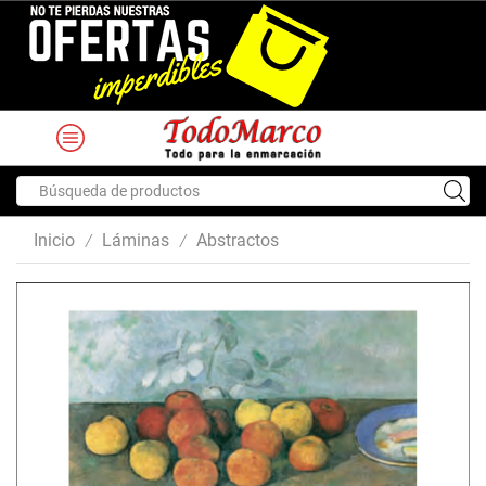
Search
input
Inicio
Láminas
Abstractos
/
/