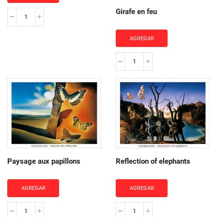
Girafe en feu
La
persistenza
AGREGAR
della
memoria
Girafe
cantidad
en
feu
cantidad
Paysage aux papillons
Reflection of elephants
AGREGAR
AGREGAR
Paysage
Reflection