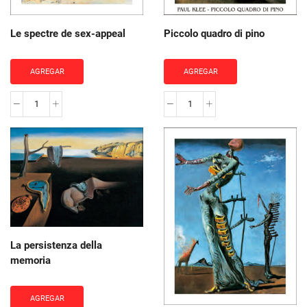
Le spectre de sex-appeal
Piccolo quadro di pino
AGREGAR
AGREGAR
Le
Piccolo
spectre
quadro
de
di
sex-
pino
appeal
cantidad
cantidad
La persistenza della
memoria
AGREGAR