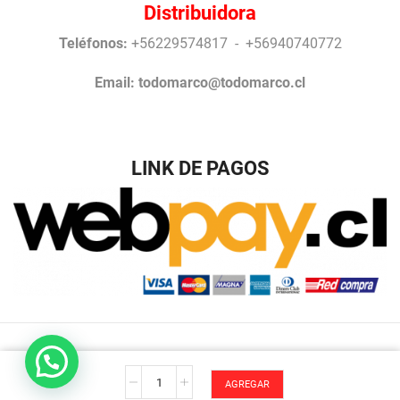
Distribuidora
Teléfonos:
+56229574817 - +56940740772
Email:
todomarco@todomarco.cl
LINK DE PAGOS
Desarrollo Antonio Arrigucci © Todos los Derechos
Mele
reservados TodoMarco.
AGREGAR
e