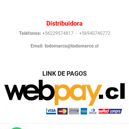
Distribuidora
Teléfonos:
+56229574817 - +56940740772
Email:
todomarco@todomarco.cl
LINK DE PAGOS