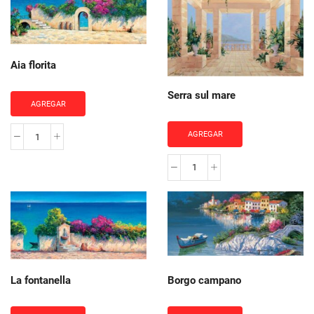
cantidad
Aia florita
Serra sul mare
AGREGAR
AGREGAR
Aia
florita
Serra
cantidad
sul
mare
cantidad
La fontanella
Borgo campano