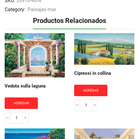
SKU:
33910-46-A
Category:
Paisajes mar
Productos Relacionados
Cipressi in collina
Veduta sulla laguna
AGREGAR
AGREGAR
Cipressi
in
Veduta
collina
sulla
cantidad
laguna