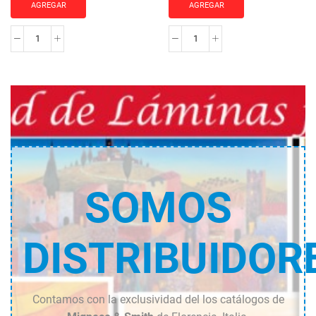
AGREGAR
AGREGAR
La
Borgo
fontanella
campano
cantidad
cantidad
SOMOS
DISTRIBUIDOR
Contamos con la exclusividad del los catálogos de