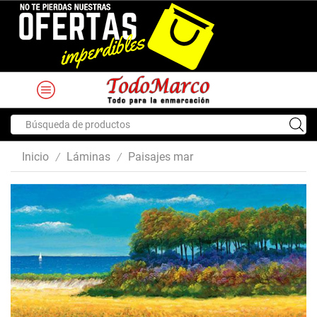
Search
input
Inicio
Láminas
Paisajes mar
/
/