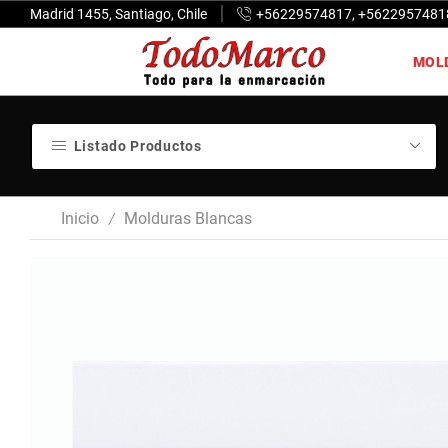
Madrid 1455, Santiago, Chile
+56229574817, +5622957481
MOL
Listado Productos
Inicio
Molduras Blancas
/