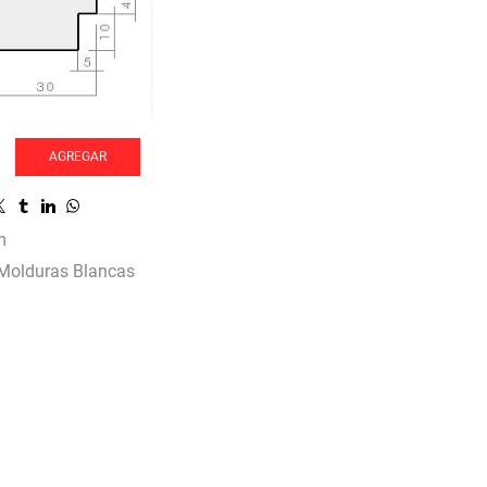
AGREGAR
m
Molduras Blancas