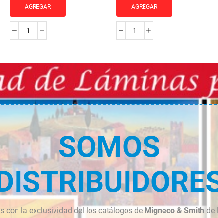
AGREGAR
AGREGAR
MOLDURA
MOLDURA
JO-
JO-
2105
1212
cantidad
cantidad
SOMOS
DISTRIBUIDORE
 con la exclusividad del los catálogos de
Migneco & Smith
de 