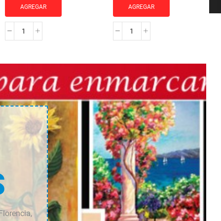
AGREGAR
AGREGAR
MOLDURA
MOLDURA
JO-
JO-
1216
1228
cantidad
cantidad
S
Florencia,