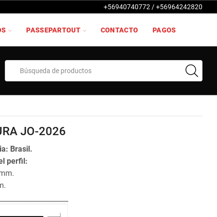
+56940740772 / +56964242820
OS
PASSEPARTOUT
CONTACTO
PAGOS
Search
input
RA JO-2026
a: Brasil.
l perfil:
 mm.
m.