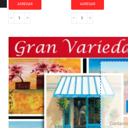
AGREGAR
AGREGAR
MOLDURA
MOLDURA
JO-
JO-
2123
1182
cantidad
cantidad
Contamos