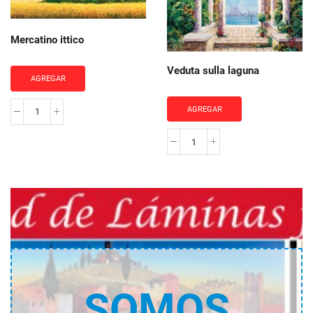
Mercatino ittico
Veduta sulla laguna
AGREGAR
AGREGAR
Mercatino
ittico
Veduta
cantidad
sulla
laguna
cantidad
SOMOS