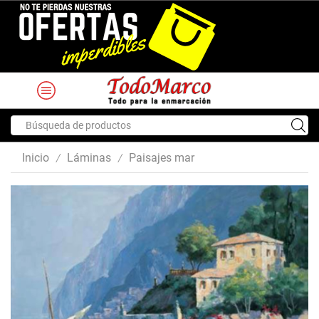
Search
input
Inicio
Láminas
Paisajes mar
/
/