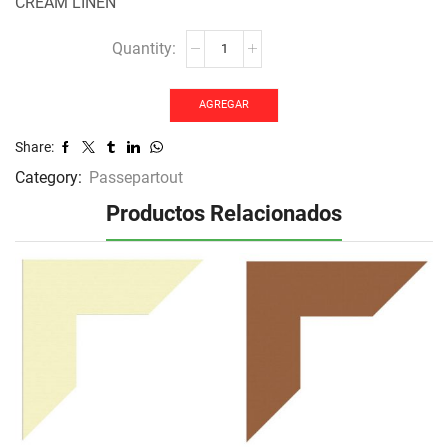
CREAM LINEN
Passepartout-
407
cantidad
AGREGAR
Share:
Category:
Passepartout
Productos Relacionados