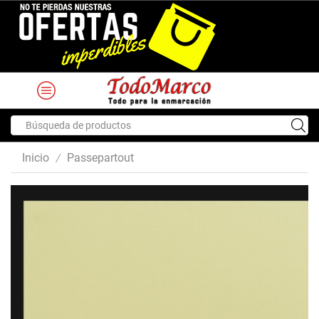
Search
input
Inicio
Passepartout
/