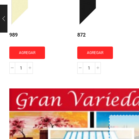
989
872
AGREGAR
AGREGAR
989
872
cantidad
cantidad