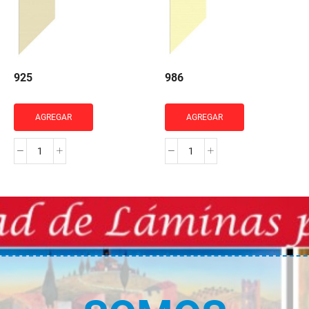
925
986
AGREGAR
AGREGAR
925
986
cantidad
cantidad