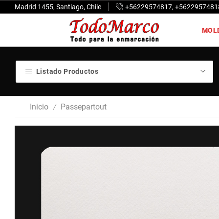
Madrid 1455, Santiago, Chile
+56229574817, +5622957481
MOL
Listado Productos
Inicio
Passepartout
/