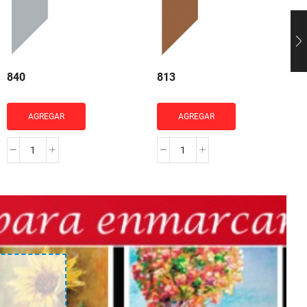
840
813
AGREGAR
AGREGAR
840
813
cantidad
cantidad