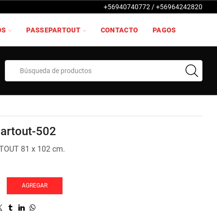
+56940740772 / +56964242820
OS
PASSEPARTOUT
CONTACTO
PAGOS
Search
input
artout-502
OUT 81 x 102 cm.
ut-
AGREGAR