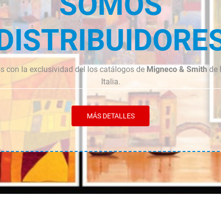
SOMOS
DISTRIBUIDORE
 con la exclusividad del los catálogos de
Migneco & Smith
de 
Italia.
MÁS DETALLES