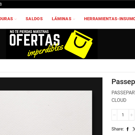
8
DURAS
SALDOS
LÁMINAS
HERRAMIENTAS-INSUM
Passep
PASSEPART
CLOUD
Passeparto
502
cantidad
Share: