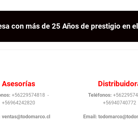
sa con más de 25 Años de prestigio en el
Asesorías
Distribuidor
onos:
+56229574818 -
Teléfonos:
+56229574
+56964242820
+56940740772
:
ventas@todomarco.cl
Email:
todomarco@todom