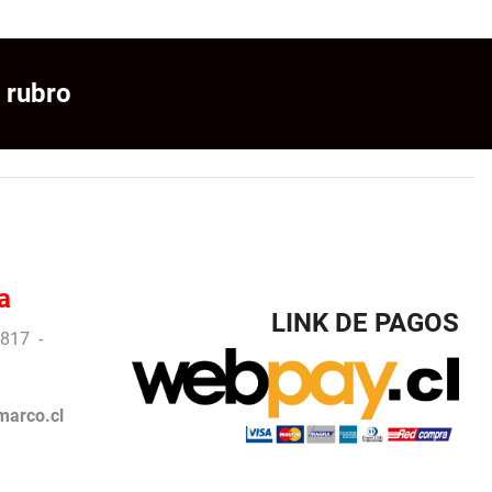
 rubro
a
LINK DE PAGOS
817 -
arco.cl