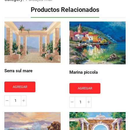
Productos Relacionados
Serra sul mare
Marina piccola
AGREGAR
AGREGAR
Serra
Marina
sul
piccola
mare
cantidad
cantidad