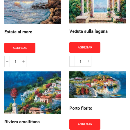
Veduta sulla laguna
Estate al mare
AGREGAR
AGREGAR
Veduta
Estate
sulla
al
laguna
mare
cantidad
cantidad
Porto florito
Riviera amalfitana
AGREGAR