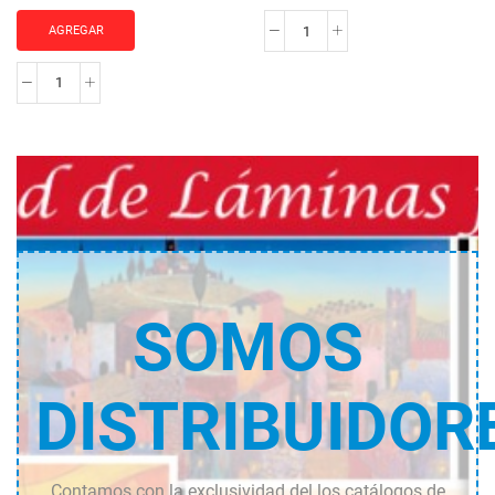
AGREGAR
Porto
florito
Riviera
cantidad
amalfitana
cantidad
SOMOS
DISTRIBUIDOR
Contamos con la exclusividad del los catálogos de