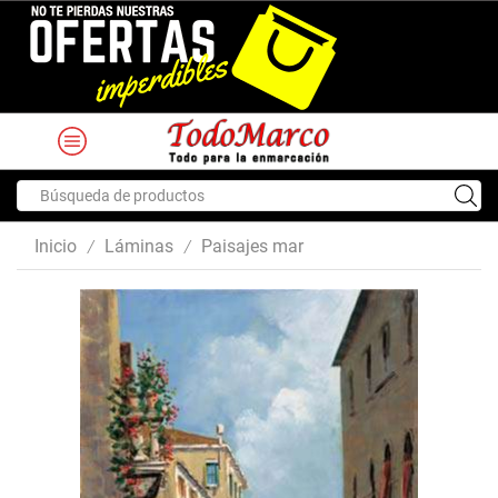
Search
input
Inicio
Láminas
Paisajes mar
/
/