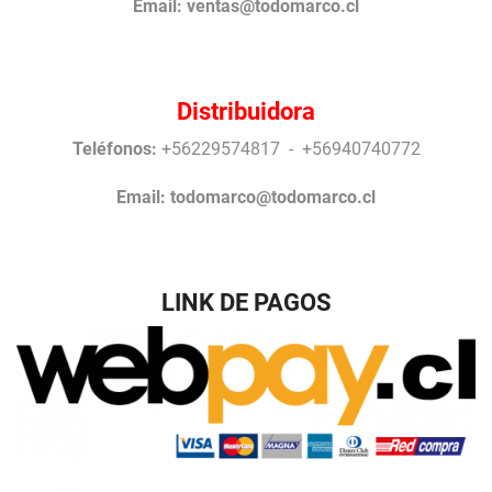
Email:
ventas@todomarco.cl
Distribuidora
Teléfonos:
+56229574817 - +56940740772
Email:
todomarco@todomarco.cl
LINK DE PAGOS