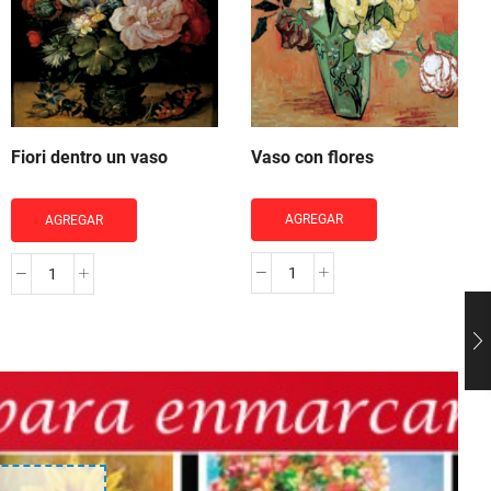
Vaso con flores
Fiori dentro un vaso
AGREGAR
AGREGAR
Vaso
Fiori
con
dentro
flores
un
cantidad
vaso
cantidad