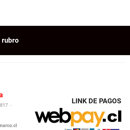
 rubro
a
LINK DE PAGOS
817 -
arco.cl