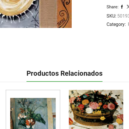
oriente
Share:
cantidad
SKU:
50193
Category:
Productos Relacionados