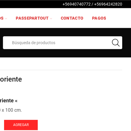
+56940740772 / +56964242820
OS
PASSEPARTOUT
CONTACTO
PAGOS
Search
input
 oriente
riente «
0 x 100 cm.
AGREGAR