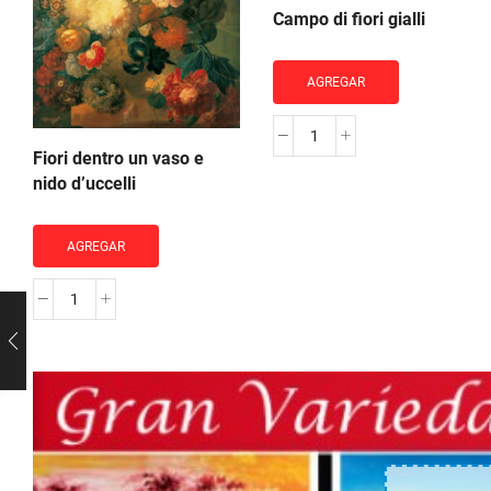
Campo di fiori gialli
AGREGAR
Campo
Fiori dentro un vaso e
di
nido d’uccelli
fiori
gialli
AGREGAR
cantidad
Fiori
dentro
un
vaso
e
nido
d'uccelli