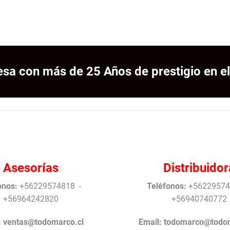
sa con más de 25 Años de prestigio en el
Asesorías
Distribuidor
onos:
+56229574818 -
Teléfonos:
+56229574
+56964242820
+56940740772
:
ventas@todomarco.cl
Email:
todomarco@todom