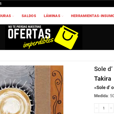
8
DURAS
SALDOS
LÁMINAS
HERRAMIENTAS-INSUM
Sole d’
Takira
«Sole d’ o
Medida
: 5
Sole
d'