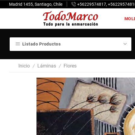
Madrid 1455, Santiago, Chile
+56229574817, +5622957481
MOL
Listado Productos
Inicio
Láminas
Flores
/
/