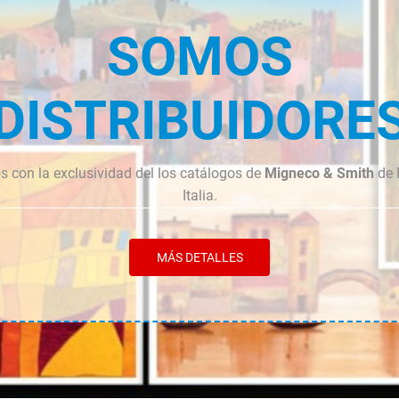
SOMOS
DISTRIBUIDORE
 con la exclusividad del los catálogos de
Migneco & Smith
de 
Italia.
MÁS DETALLES