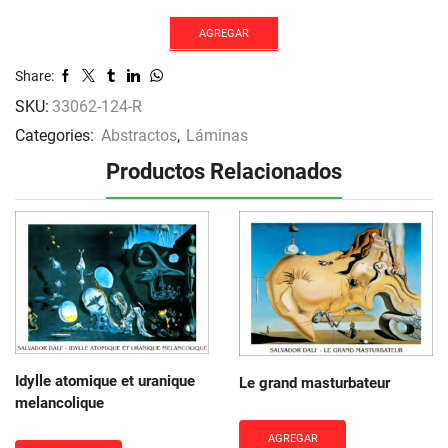
mattino
cantidad
AGREGAR
Share:
SKU:
33062-124-R
Categories:
Abstractos
,
Láminas
Productos Relacionados
Idylle atomique et uranique
Le grand masturbateur
melancolique
AGREGAR