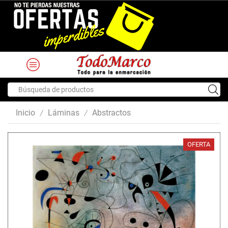
Search
input
Inicio
Láminas
Abstractos
/
/
OFERTA