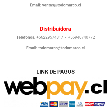
Email:
ventas@todomarco.cl
Distribuidora
Teléfonos:
+56229574817 - +56940740772
Email:
todomarco@todomarco.cl
LINK DE PAGOS