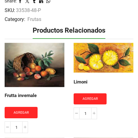
Share:
SKU:
33538-48-P
Category:
Frutas
Productos Relacionados
Limoni
Frutta invernale
AGREGAR
AGREGAR
Limoni
cantidad
Frutta
invernale