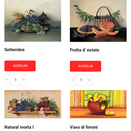
cantidad
Settembre
Frutta d’ estate
AGREGAR
AGREGAR
Settembre
Frutta
cantidad
d'
estate
cantidad
Natural morta I
Vaso di limoni