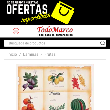
Search
input
Inicio
Láminas
Frutas
/
/