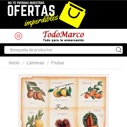
Search
input
Inicio
Láminas
Frutas
/
/