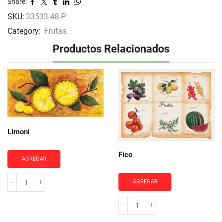
Share:
SKU:
33533-48-P
Category:
Frutas
Productos Relacionados
Limoni
Fico
AGREGAR
AGREGAR
Limoni
cantidad
Fico