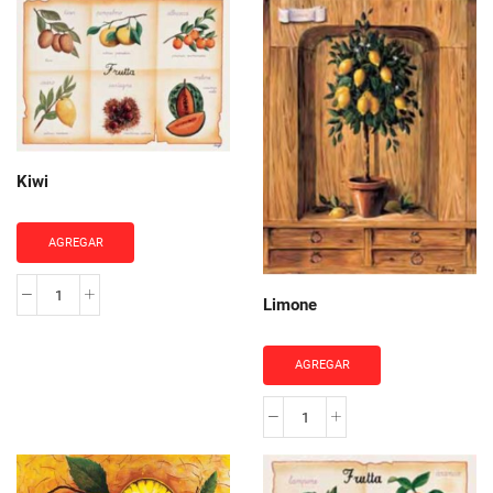
Kiwi
AGREGAR
Limone
Kiwi
cantidad
AGREGAR
Limone
cantidad