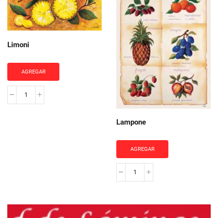
Limoni
AGREGAR
Limoni
cantidad
Lampone
AGREGAR
Lampone
cantidad