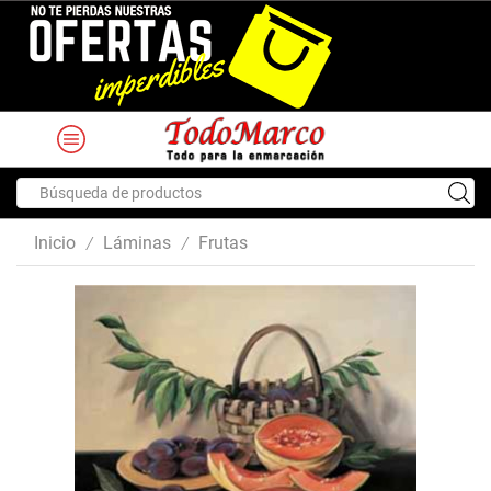
Search
input
Inicio
Láminas
Frutas
/
/