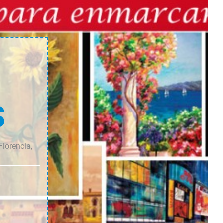
cantidad
cantidad
S
Florencia,