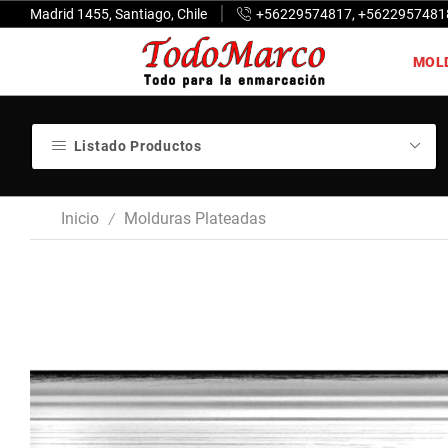
Madrid 1455, Santiago, Chile
+56229574817, +5622957481
MOL
Listado Productos
Inicio
Molduras Plateadas
/