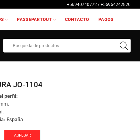
+56940740772 / +56964242820
OS
PASSEPARTOUT
CONTACTO
PAGOS
Search
input
RA JO-1104
l perfil:
 mm.
m.
ia: España
AGREGAR