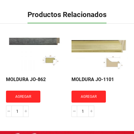
Productos Relacionados
MOLDURA JO-862
MOLDURA JO-1101
AGREGAR
AGREGAR
MOLDURA
MOLDURA
JO-
JO-
862
1101