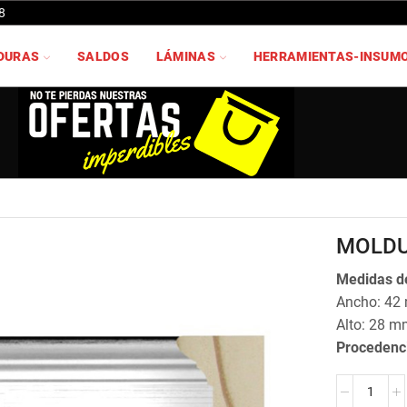
8
DURAS
SALDOS
LÁMINAS
HERRAMIENTAS-INSUM
MOLDU
Medidas de
Ancho: 42
Alto: 28 m
Procedenc
MOLDURA
JO-