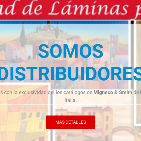
cantidad
cantidad
SOMOS
DISTRIBUIDORE
 con la exclusividad del los catálogos de
Migneco & Smith
de 
Italia.
MÁS DETALLES