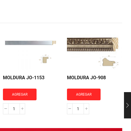
MOLDURA JO-1153
MOLDURA JO-908
AGREGAR
AGREGAR
MOLDURA
MOLDURA
JO-
JO-
1153
908