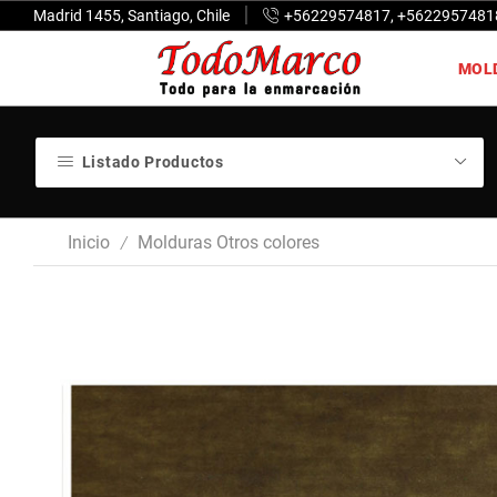
Madrid 1455, Santiago, Chile
+56229574817, +5622957481
MOL
Listado Productos
Inicio
Molduras Otros colores
/