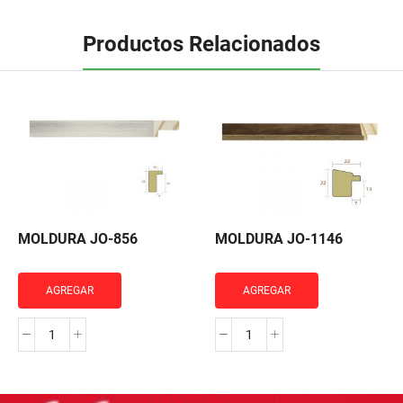
Productos Relacionados
MOLDURA JO-856
MOLDURA JO-1146
AGREGAR
AGREGAR
MOLDURA
MOLDURA
JO-
JO-
856
1146