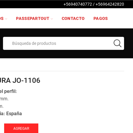
+56940740772 / +56964242820
OS
PASSEPARTOUT
CONTACTO
PAGOS
Search
input
RA JO-1106
l perfil:
 mm.
m.
ia: España
AGREGAR