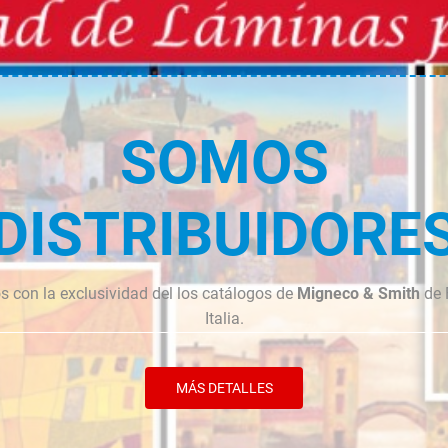
cantidad
cantidad
SOMOS
DISTRIBUIDORE
 con la exclusividad del los catálogos de
Migneco & Smith
de 
Italia.
MÁS DETALLES