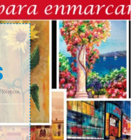
cantidad
cantidad
S
Florencia,