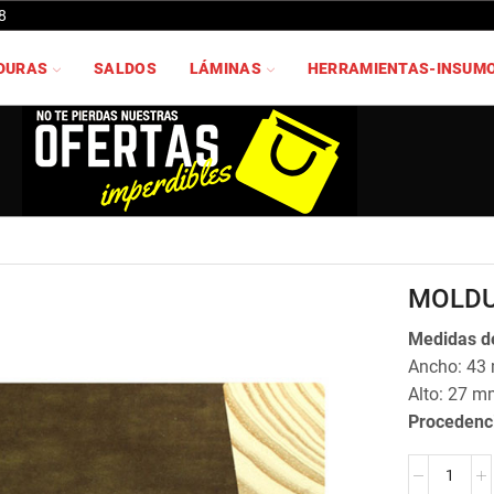
8
DURAS
SALDOS
LÁMINAS
HERRAMIENTAS-INSUM
MOLDU
Medidas de
Ancho: 43
Alto: 27 m
Procedenc
MOLDURA
JO-