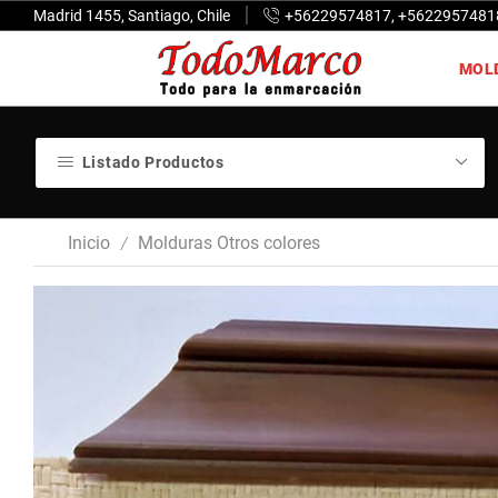
Madrid 1455, Santiago, Chile
+56229574817, +5622957481
MOL
Listado Productos
Inicio
Molduras Otros colores
/