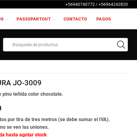
+56940740772 / +56964242820
OS
PASSEPARTOUT
CONTACTO
PAGOS
Search
input
RA JO-3009
 pino teñida color chocolate.
0
tos por tira de tres metros (se debe sumar el IVA).
 no se ven las uniones.
ida hasta agotar stock