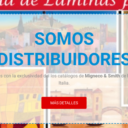
SOMOS
DISTRIBUIDORE
 con la exclusividad del los catálogos de
Migneco & Smith
de 
Italia.
MÁS DETALLES