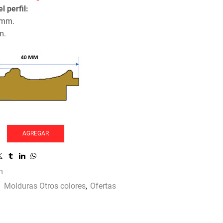
l perfil:
 mm.
m.
AGREGAR
m
:
Molduras Otros colores
,
Ofertas