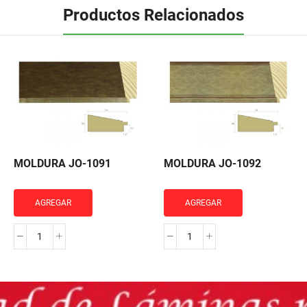
Productos Relacionados
MOLDURA JO-1091
MOLDURA JO-1092
AGREGAR
AGREGAR
MOLDURA
MOLDURA
JO-
JO-
1091
1092
cantidad
cantidad