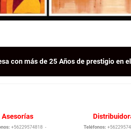
sa con más de 25 Años de prestigio en el
Asesorías
Distribuidor
onos:
+56229574818 -
Teléfonos:
+56229574