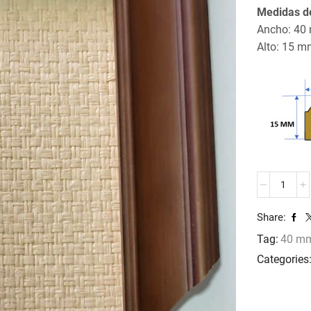
Medidas de
Ancho: 40
Alto: 15 m
MOLDURA
JO-
3009
Share:
cantidad
Tag:
40 m
Categories