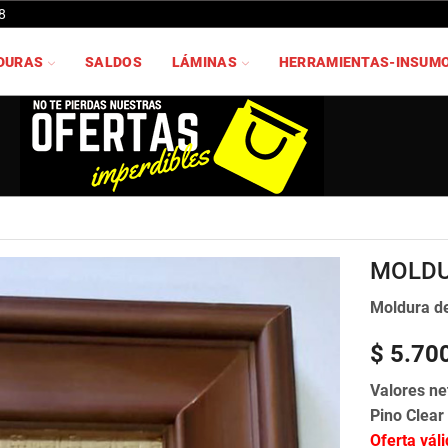
8
DURAS
SALDOS
LÁMINAS
HERRAMIENTAS-INSUM
MOLDU
Moldura de
$ 5.70
Valores ne
Pino Clear
Oferta vál