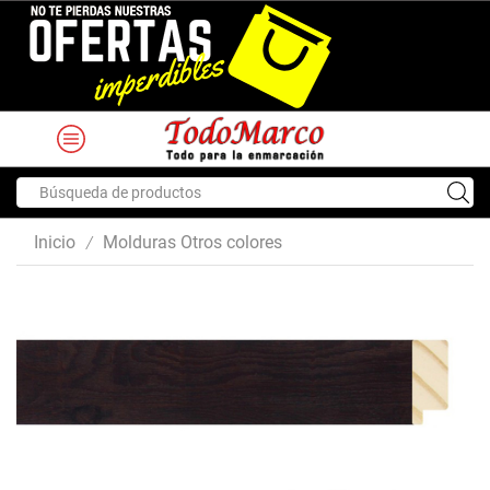
Search
input
Inicio
Molduras Otros colores
/