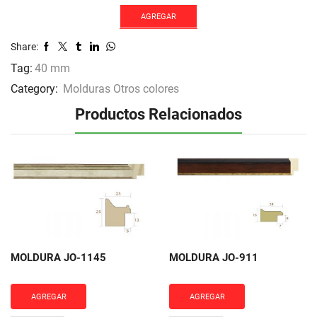
1047
cantidad
AGREGAR
Share:
Tag:
40 mm
Category:
Molduras Otros colores
Productos Relacionados
MOLDURA JO-1145
MOLDURA JO-911
AGREGAR
AGREGAR