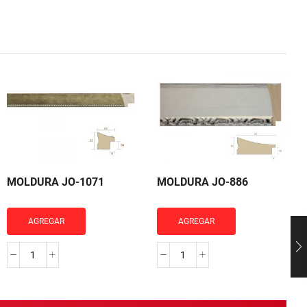
MOLDURA JO-1071
MOLDURA JO-886
AGREGAR
AGREGAR
MOLDURA
MOLDURA
JO-
JO-
1071
886