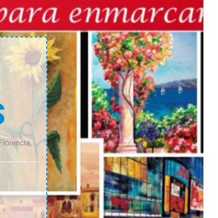
cantidad
cantidad
S
Florencia,