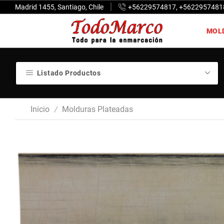
Madrid 1455, Santiago, Chile
+56229574817, +5622957481
MOL
Listado Productos
Inicio
Molduras Plateadas
/