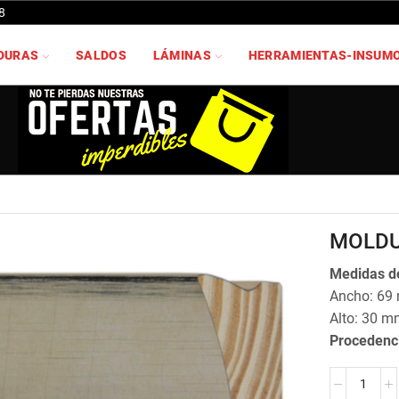
8
DURAS
SALDOS
LÁMINAS
HERRAMIENTAS-INSUM
MOLDU
Medidas de
Ancho: 69
Alto: 30 m
Procedenc
MOLDURA
JO-