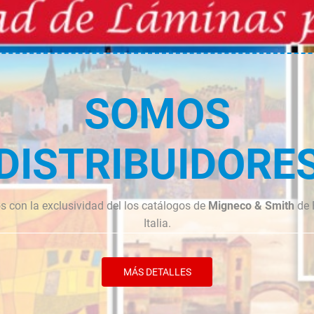
cantidad
cantidad
SOMOS
DISTRIBUIDORE
 con la exclusividad del los catálogos de
Migneco & Smith
de 
Italia.
MÁS DETALLES