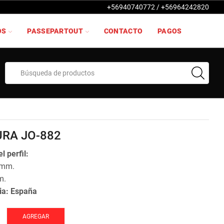
+56940740772 / +56964242820
OS
PASSEPARTOUT
CONTACTO
PAGOS
Search
input
RA JO-882
l perfil:
 mm.
m.
ia: España
AGREGAR