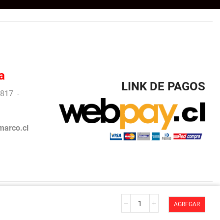
a
LINK DE PAGOS
817 -
arco.cl
Le
arco.
AGREGAR
jardin