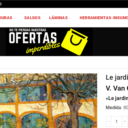
8
DURAS
SALDOS
LÁMINAS
HERRAMIENTAS-INSUM
Le jard
V. Van
«Le jardin
Medida
: 8
Le
jardin