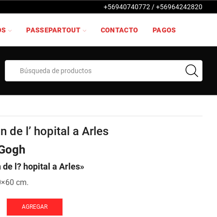
+56940740772 / +56964242820
OS
PASSEPARTOUT
CONTACTO
PAGOS
Search
input
in de l’ hopital a Arles
 Gogh
 de l? hopital a Arles»
0×60 cm.
AGREGAR