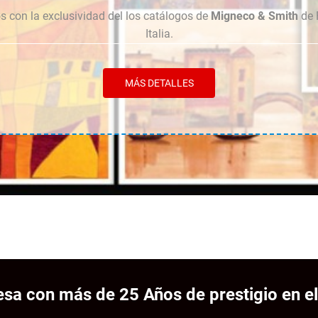
 con la exclusividad del los catálogos de
Migneco & Smith
de 
Italia.
MÁS DETALLES
sa con más de 25 Años de prestigio en el