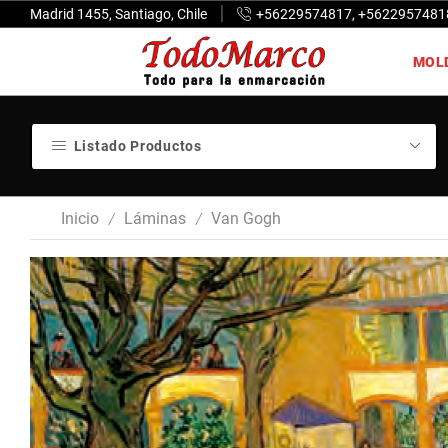
Madrid 1455, Santiago, Chile
+56229574817, +5622957481
MOL
Listado Productos
Inicio
Láminas
Van Gogh
/
/