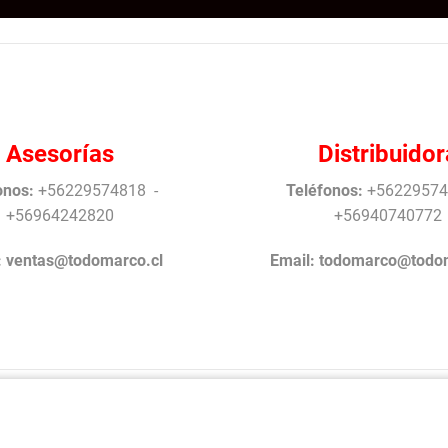
Asesorías
Distribuidor
onos:
+56229574818 -
Teléfonos:
+56229574
+56964242820
+56940740772
:
ventas@todomarco.cl
Email:
todomarco@todom
rrollo Antonio Arrigucci © Todos los Derechos reservados TodoM